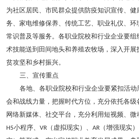
为社区居民、市民群众提供防疫知识
宣传
、健
务、家电维修保养、传统工艺、职业礼仪、环
常识
普及
等服务。
各
职业院校和行业企业要组
术技能送到田间地头和养殖农牧场，深入开展
贫攻坚和乡村振兴。
三、宣传重点
各地、各职业院校
和
行业企业要紧扣活动
会和战线力量，把握时代方位，充分依托各级
网络新媒体、社交平台，充分利用短视频、微
小程序、
（虚拟现实）
、
（增强
现实
）
H5
VR
AR