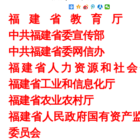
福
建
省
教
育
厅
中共福建省委宣传部
中共福建省委网信办
福
建
省
人
力
资
源
和
社
会
福建省
工业
和信息化
厅
福建省农业
农村
厅
福建省人民政府国有资产
委员会