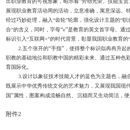
“
出职业教育的可视形象，昭示着
劳动光荣、技能宝贵
展现职业教育活动周的活动，立意准确，寓意深远。
经过巧妙处理，融入
“
齿轮
”
轮廓，强化设计主题的
“
职
“
”
合
”
的含义，同时，字母
e
是教育的英文首字母。通
标识引入
“
互联网
+”
的时代背景，彰显我国职业教育的
“
”
2.
五个张开的
手指
，使得整个标识似冉冉升起
职教的基础地位和职教中国的精彩未来。通过五种色
育国际化。
3.
设计以象征技术技能人才的蓝色为主题色，融
既展示中华优秀传统文化的艺术魅力，又展现我国现
”
、
国
属性，图案构成流畅自然
沉稳而又生动简洁，便
附件
2