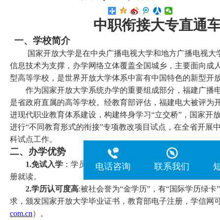
中职衔接大专直通
一、学校简介
国家开放大学是在中央广播电视大学和地方广播电视大
信息技术为支撑，办学网络立体覆盖全国城乡，主要面向成
型高等学校，是世界开放大学体系中富有中国特色的新型开
作为国家开放大学系统办学的重要组成部分，福建广播电视
是省政府直属的高等学校。经教育部评估，福建电大被评为
进现代职业教育体系建设，构建终身学习“立交桥”，国家开
进行“不同教育形式的衔接”专项教改项目试点，在全省开展
科试点工作。
二、办学优势
1.免试入学
：学员不必参加全国统一的入学考试，经终
电话咨询
联系我们
册就读。
2.学历认可度高
:被社会誉为“金学历”，有“国际学历绿
求，颁发国家开放大学毕业证书，教育部电子注册，学信网
com.cn
）。