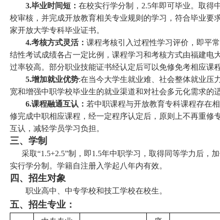
3.毕业时间短：
在校实行学分制，2.5年即可毕业。取得
校审核，并完成开放教育相关专业规则的学习，符合毕业要
家开放大学专科毕业证书。
4.考核方式灵活：
课程考核引入过程性学习评价，即平
结性考试成绩各占一定比例，课程学习和考核方式由福建电
过率较高。部分职业技能证书经认定后可以免修免考相应课
5.增加就业优势
:在当今大学生就业难、社会整体就业压
宽和增强中职学校毕业生的就业渠道和对社会多元化需求的
6.课程融通互认：
若中职课程与开放教育专科课程存在
修完成中职相应课程，经一定程序认定后，原则上不再重修
互认，减轻学员学习负担。
三、学制
采取“1.5+2.5”制，即1.5年中职学习，取得同等学力后，
实行学分制。学籍自注册入学起八年内有效。
四、招生对象
职业高中、中专学校和技工学校在校生。
五、招生专业：